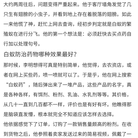
大约两周往后，问题变得严重起来。他于客厅墙角发觉了几
只生有翅膀的小虫子，并看到地上存在着脱落的翅膀。如此
一来他慌了神，赶忙上网去查询，经初步判定就是白蚁的繁
殖蚁在进行分飞。他的第一个想法是：必须赶快去买点药自
行加以处理句号。
白蚁防治药物
哪种效果最好？
那时候，李明想得可真是特别简单，他觉得，去农资店，或
者在网上买些药，喷一喷就可以了。于是乎，他在网上搜索
“白蚁药”，随后弹出来了一堆产品，这些产品的名字，真
是各种各样，有饵剂、粉剂、乳油、水乳剂等等。其价格，
从几十一直到几百都不一样，评价也是有好有坏。他瞧得那
是脑袋直发懵，根本就完全不知道应该怎样去选择。
他依据感觉下了订单，订购了一款销售量颇高的粉剂。在收
到货物之后，他参照着卖家发送过来的简易视频，佩戴了一