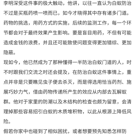
李明深受这件事的极大触动，他讲，以往一直认为白蚁防治
不过是买瓶药喷一喷而已，如今才晓得其中存有诸多门道。
药物的挑选，用药方式的实施，后续的监测工作，每一个环
节都会对于最终效果产生影响。要是盲目用药，不但有可能
造成金钱的浪费，并且还可能致使问题变得更加错综、更加
隐蔽。
现如今，他已然成为了那种懂得一半防治白蚁门道的人，时
不时跟我们交流之时还会提及，在防治白蚁这件事情上，重
点并非是只要瞧见虫子便去杀灭，而是得选用恰当药剂、施
展巧妙力气，借由药物传递所产生的效应从内部去瓦解蚁
群。他对于家里的防潮以及木结构的检查也颇为留意，会清
理掉那些容易招引白蚁的木质堆积物，以此从根源上降低风
险。
假若你家中也碰到了相似困扰，或者想要预先知悉怎样防