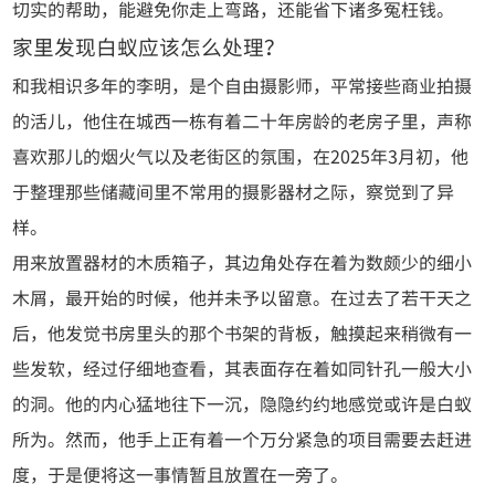
切实的帮助，能避免你走上弯路，还能省下诸多冤枉钱。
家里发现白蚁应该怎么处理？
和我相识多年的李明，是个自由摄影师，平常接些商业拍摄
的活儿，他住在城西一栋有着二十年房龄的老房子里，声称
喜欢那儿的烟火气以及老街区的氛围，在2025年3月初，他
于整理那些储藏间里不常用的摄影器材之际，察觉到了异
样。
用来放置器材的木质箱子，其边角处存在着为数颇少的细小
木屑，最开始的时候，他并未予以留意。在过去了若干天之
后，他发觉书房里头的那个书架的背板，触摸起来稍微有一
些发软，经过仔细地查看，其表面存在着如同针孔一般大小
的洞。他的内心猛地往下一沉，隐隐约约地感觉或许是白蚁
所为。然而，他手上正有着一个万分紧急的项目需要去赶进
度，于是便将这一事情暂且放置在一旁了。