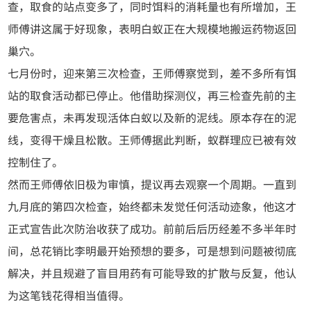
查，取食的站点变多了，同时饵料的消耗量也有所增加，王
师傅讲这属于好现象，表明白蚁正在大规模地搬运药物返回
巢穴。
七月份时，迎来第三次检查，王师傅察觉到，差不多所有饵
站的取食活动都已停止。他借助探测仪，再三检查先前的主
要危害点，未再发现活体白蚁以及新的泥线。原本存在的泥
线，变得干燥且松散。王师傅据此判断，蚁群理应已被有效
控制住了。
然而王师傅依旧极为审慎，提议再去观察一个周期。一直到
九月底的第四次检查，始终都未发觉任何活动迹象，他这才
正式宣告此次防治收获了成功。前前后后历经差不多半年时
间，总花销比李明最开始预想的要多，可是想到问题被彻底
解决，并且规避了盲目用药有可能导致的扩散与反复，他认
为这笔钱花得相当值得。