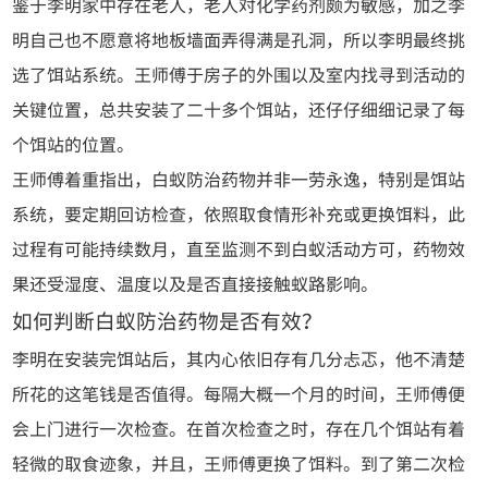
鉴于李明家中存在老人，老人对化学药剂颇为敏感，加之李
明自己也不愿意将地板墙面弄得满是孔洞，所以李明最终挑
选了饵站系统。王师傅于房子的外围以及室内找寻到活动的
关键位置，总共安装了二十多个饵站，还仔仔细细记录了每
个饵站的位置。
王师傅着重指出，白蚁防治药物并非一劳永逸，特别是饵站
系统，要定期回访检查，依照取食情形补充或更换饵料，此
过程有可能持续数月，直至监测不到白蚁活动方可，药物效
果还受湿度、温度以及是否直接接触蚁路影响。
如何判断白蚁防治药物是否有效？
李明在安装完饵站后，其内心依旧存有几分忐忑，他不清楚
所花的这笔钱是否值得。每隔大概一个月的时间，王师傅便
会上门进行一次检查。在首次检查之时，存在几个饵站有着
轻微的取食迹象，并且，王师傅更换了饵料。到了第二次检