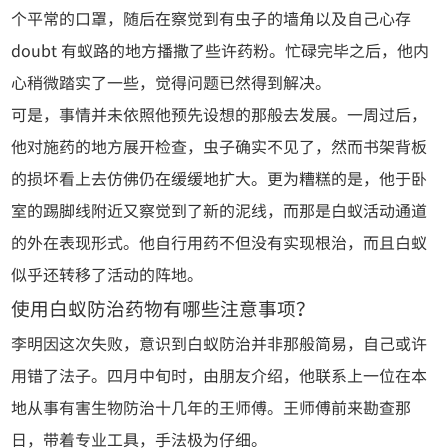
个平常的口罩，随后在察觉到有虫子的墙角以及自己心存
doubt 有蚁路的地方播撒了些许药粉。忙碌完毕之后，他内
心稍微踏实了一些，觉得问题已然得到解决。
可是，事情并未依照他预先设想的那般去发展。一周过后，
他对施药的地方展开检查，虫子确实不见了，然而书架背板
的损坏看上去仿佛仍在缓缓地扩大。更为糟糕的是，他于卧
室的踢脚线附近又察觉到了新的泥线，而那是白蚁活动通道
的外在表现形式。他自行用药不但没有实现根治，而且白蚁
似乎还转移了活动的阵地。
使用白蚁防治药物有哪些注意事项？
李明因这次失败，意识到白蚁防治并非那般简易，自己或许
用错了法子。四月中旬时，由朋友介绍，他联系上一位在本
地从事有害生物防治十几年的王师傅。王师傅前来勘查那
日，带着专业工具，手法极为仔细。