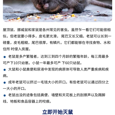
屋顶鼠、挪威鼠和家鼠是各州常见的害虫。虽然乍一看它们可能很相
似，但老鼠要小得多，皮毛更光滑， 尾巴又长又细。老鼠可以长到一
磅重，皮毛粗糙，尾巴很厚，有鳞片。它们都能够在寻找食物、水和
住所 时侵入房屋。
老鼠是多产繁殖者，达到三到四个月龄的繁殖年龄，每三周最多
可产下10只幼崽。小鼠一年最多可产 下60只幼鼠。
大鼠和小鼠粪便和尿液中发现的病原体可导致人类严重疾病和疾
病。
成年老鼠可以挤过一毛钱大小的开口。有些老鼠可以通过四分之
一大小的开口。
老鼠出没的迹象包括粪便、墙壁和天花板上的刮擦声以及踢脚
线、地板和食品容器上的咬痕。
立即开始灭鼠