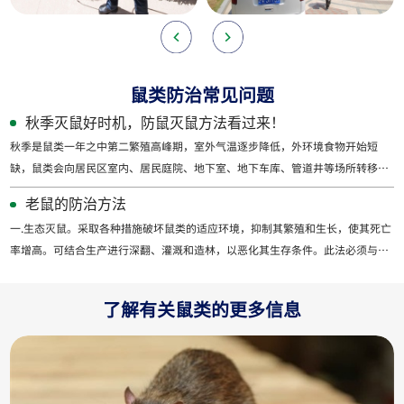
鼠类防治常见问题
秋季灭鼠好时机，防鼠灭鼠方法看过来！
秋季是鼠类一年之中第二繁殖高峰期，室外气温逐步降低，外环境食物开始短
缺，鼠类会向居民区室内、居民庭院、地下室、地下车库、管道井等场所转移，
导致室内环境鼠类密度明显上升，因此秋季也是最佳防鼠灭鼠的季节。此时完善
老鼠的防治方法
灭鼠工作，可有效降低居民区室内居...
一.生态灭鼠。采取各种措施破坏鼠类的适应环境，抑制其繁殖和生长，使其死亡
率增高。可结合生产进行深翻、灌溉和造林，以恶化其生存条件。此法必须与其
他方法配合，才可奏效。二.生物灭鼠。保护鼠类的天敌猫头鹰、黄鼠狼、獾、猫
及多数以鼠为主食的蛇，以控...
了解有关鼠类的更多信息