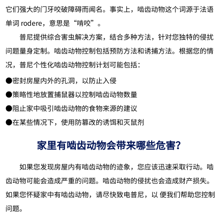
它们强大的门牙咬破障碍而闻名。事实上，啮齿动物这个词源于法语
单词 rodere，意思是“啃咬”。
普尼提供综合害虫解决方案，结合多种方法，针对您独特的侵扰
问题量身定制。啮齿动物控制包括预防方法和诱捕方法。根据您的情
况，普尼个性化啮齿动物控制计划可能包括：
●密封房屋内外的孔洞，以防止入侵
●策略性地放置捕鼠器以控制啮齿动物数量
●阻止家中吸引啮齿动物的食物来源的建议
●在某些情况下，使用防篡改的诱饵和灭鼠剂
家里有啮齿动物会带来哪些危害？
如果您发现房屋内有啮齿动物的迹象，您应该迅速采取行动。啮
齿动物可能会造成严重的问题。啮齿动物的侵扰也会造成财产损失。
如果您怀疑家中有啮齿动物，请尽快致电普尼，以 便我们帮助您控制
问题。