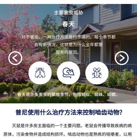
主要害虫威胁
春天
对于害虫，一种治疗方法是行不通的。每个季节都
会有新情况，这就是为什么全年都要
服务的原因。
春天是许多害虫的繁殖季节，包括蚂蚁、蜘蛛、蟑螂。
普尼使用什么治疗方法来控制啮齿动物?
灭鼠是许多房主面临的一个主要问题。老鼠会传播导致疾病的病
原体，污染食物并造成结构损坏。啮齿动物也是熟练的咀嚼者，以用