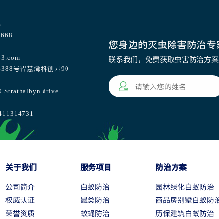
心
668
您身边的灭虫除害防治专
63.com
联系我们，免费获取虫害防治方案
388号智慧湾科创园90
athalbyn drive
1314731
关于我们
服务项目
防治方案
公司简介
白蚁防治
园林绿化白蚁防治
权威认证
鼠类防治
商品房别墅白蚁防
荣誉资质
蚊蝇防治
历保建筑白蚁防治