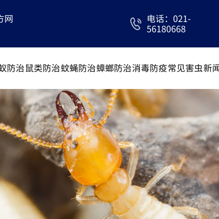
方网
电话：021-
56180668
蚁防治
鼠类防治
蚊蝇防治
蟑螂防治
消毒防疫
常见害虫
新