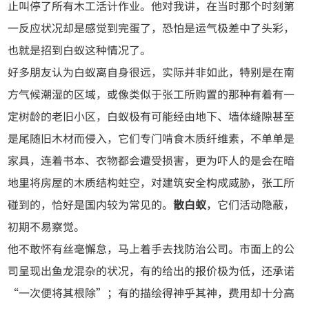
止叫停了所有木工活计作业。他对我讲，在当时那个时刻第
一反应状况却是感觉到完蛋了，恐怕是运气极差中了头彩，
也就是招到白蚁这种情况了。
好多朋友认为白蚁离自身很远，实际并非如此，特别是在南
方气候潮湿的区域，或像类似于张工所购置的那种有着有一
定树龄的老旧小区，白蚁极有可能经由地下、墙体缝隙甚至
是尾随旧木材而侵入，它们专门啃食木质纤维素，不单单是
家具，连着书本、衣物都会遭受损害，更为吓人的是会在暗
地里将房屋的木质结构蛀空，对建筑安全构成威胁，张工所
碰到的，恰好是国内较为常见的。
散白蚁
，它们活动隐蔽，
初期不易察觉。
他不敢怀有丝毫懈怠，马上着手去找防治公司。市面上的公
司呈现出鱼龙混杂的状况，有的给出的报价极为低，还承诺
“一次便将其根除”；有的描绘得神乎其神，费用却十分高