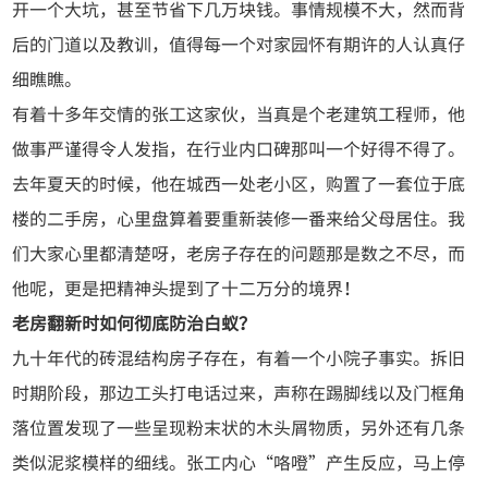
开一个大坑，甚至节省下几万块钱。事情规模不大，然而背
后的门道以及教训，值得每一个对家园怀有期许的人认真仔
细瞧瞧。
有着十多年交情的张工这家伙，当真是个老建筑工程师，他
做事严谨得令人发指，在行业内口碑那叫一个好得不得了。
去年夏天的时候，他在城西一处老小区，购置了一套位于底
楼的二手房，心里盘算着要重新装修一番来给父母居住。我
们大家心里都清楚呀，老房子存在的问题那是数之不尽，而
他呢，更是把精神头提到了十二万分的境界！
老房翻新时如何彻底防治白蚁？
九十年代的砖混结构房子存在，有着一个小院子事实。拆旧
时期阶段，那边工头打电话过来，声称在踢脚线以及门框角
落位置发现了一些呈现粉末状的木头屑物质，另外还有几条
类似泥浆模样的细线。张工内心“咯噔”产生反应，马上停