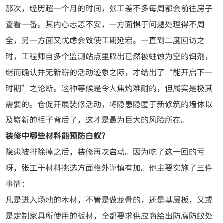
那次，经历超一个月的时间，张工差不多每周都会前往房子
查看一番。其内心忐忑不安，一方面惧于问题处理得不周
全，另一方面又忧虑会致使工期延宕。一直到二度回访之
时，工程师自多个监测站点里取出已然被蛀蚀为空的饵剂，
继而确认并无新崭的活动迹象之际，才给出了“能开启下一
时期”之论断。这种等候是令人焦灼难耐的，但属实是极其
需要的。仓促开展装修活动，将隐患隐匿于新修筑的墙体以
及崭新的柜子背后了，这才是最为巨大的风险所在。
装修中哪些材料能预防白蚁？
隐患被排除掉之后，装修再次启动。因为吃了这一回的亏
呀，张工于材料挑选方面格外谨慎有加。他主要实施了三件
事情：
凡是进入场地的木材，不管是做龙骨的，还是基层板，又或
是定制家具所使用的板材，全都要求供应商给出防腐防蚁处