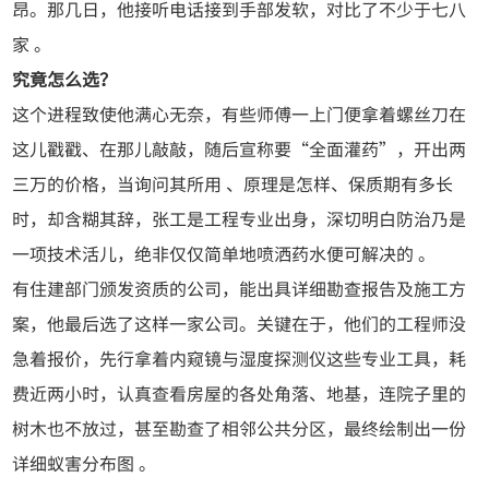
昂。那几日，他接听电话接到手部发软，对比了不少于七八
家 。
究竟怎么选？
这个进程致使他满心无奈，有些师傅一上门便拿着螺丝刀在
这儿戳戳、在那儿敲敲，随后宣称要“全面灌药”，开出两
三万的价格，当询问其所用 、原理是怎样、保质期有多长
时，却含糊其辞，张工是工程专业出身，深切明白防治乃是
一项技术活儿，绝非仅仅简单地喷洒药水便可解决的 。
有住建部门颁发资质的公司，能出具详细勘查报告及施工方
案，他最后选了这样一家公司。关键在于，他们的工程师没
急着报价，先行拿着内窥镜与湿度探测仪这些专业工具，耗
费近两小时，认真查看房屋的各处角落、地基，连院子里的
树木也不放过，甚至勘查了相邻公共分区，最终绘制出一份
详细蚁害分布图 。