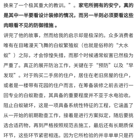
换来了一个极其重大的教训。”。
家宅所拥有的安宁，真的
是其中一半要看设计装修的情况，而另一半则必须要看这些
肉眼看不见的防御措施 。
讲完了他的故事，然而给我的启示却是极深的。众多消费者
唯有在目睹漫天飞舞的白蚁繁殖蚁（也就是俗称的“大水
蚁”）之际，才会惊惶失措，而那个时候通常蚁害已然极为
严重了。真正的展开防治工作，关键在于“预防”以及“早
发现”。对于购买二手房的住户，居住在老旧房屋的住户，
或者是一楼带有花园的住户而言，在筹备装修之前去进行一
回专业的白蚁勘查，其具备的重要程度并不亚于水电验收。
阻止白蚁破坏，这是一项具备系统性特征的工程，它涵盖了
从一开始的前期勘查工作，接着是进行方案拟定，随后要挑
选合适药物，再到严格按照规范去施工，最后还有长期质保
环节，这些环节紧密相连。因为它所检验的并非单单只是药