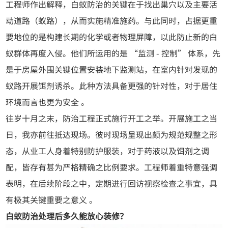
工程师作出解释，
白蚁防治
的关键在于找出巢穴以及主要活
动道路（蚁路），从而实施精准施药。与此同时，占据更重
要地位的是构建长期的化学或者物理屏障，以此防止新的白
蚁群体再度入侵。他们所运用的是 “监测 - 控制” 体系，先
是于房屋外围关键位置安装地下监测站，在室内针对发现的
蚁路开展饵剂诱杀。此种方法具备更强的针对性，对于居住
环境而言也更为安全 。
往岁十月之末，防治工程正式施行开工之举。开展施工之当
日，我亦前往抵达现场。彼时现场呈现出颇为规范规整之形
态，从业工人身着特别防护服装，对于药液以及饵剂之调
配，皆存有甚为严格精确之比例要求。工程师着重特意强调
表明，在后续阶段之中，定期进行回访视察检查之事宜，具
有极其关键重要之意义 。
白蚁防治处理后多久能放心装修？