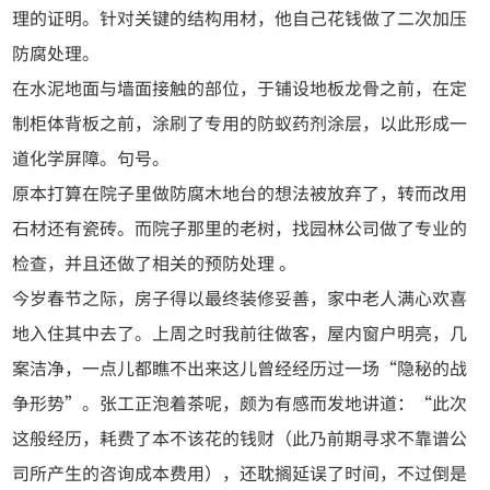
理的证明。针对关键的结构用材，他自己花钱做了二次加压
防腐处理。
在水泥地面与墙面接触的部位，于铺设地板龙骨之前，在定
制柜体背板之前，涂刷了专用的防蚁药剂涂层，以此形成一
道化学屏障。句号。
原本打算在院子里做防腐木地台的想法被放弃了，转而改用
石材还有瓷砖。而院子那里的老树，找园林公司做了专业的
检查，并且还做了相关的预防处理 。
今岁春节之际，房子得以最终装修妥善，家中老人满心欢喜
地入住其中去了。上周之时我前往做客，屋内窗户明亮，几
案洁净，一点儿都瞧不出来这儿曾经经历过一场“隐秘的战
争形势”。张工正泡着茶呢，颇为有感而发地讲道：“此次
这般经历，耗费了本不该花的钱财（此乃前期寻求不靠谱公
司所产生的咨询成本费用），还耽搁延误了时间，不过倒是