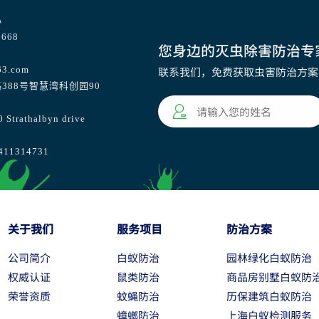
心
668
您身边的灭虫除害防治专
63.com
联系我们，免费获取虫害防治方案
388号智慧湾科创园90
athalbyn drive
1314731
关于我们
服务项目
防治方案
公司简介
白蚁防治
园林绿化白蚁防治
权威认证
鼠类防治
商品房别墅白蚁防
荣誉资质
蚊蝇防治
历保建筑白蚁防治
蟑螂防治
上海白蚁检测服务