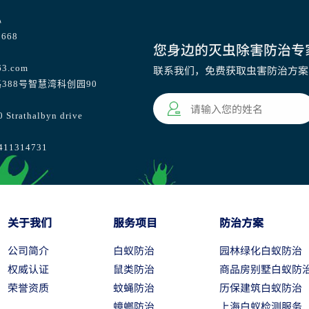
心
668
您身边的灭虫除害防治专
63.com
联系我们，免费获取虫害防治方案
388号智慧湾科创园90
athalbyn drive
1314731
关于我们
服务项目
防治方案
公司简介
白蚁防治
园林绿化白蚁防治
权威认证
鼠类防治
商品房别墅白蚁防
荣誉资质
蚊蝇防治
历保建筑白蚁防治
蟑螂防治
上海白蚁检测服务