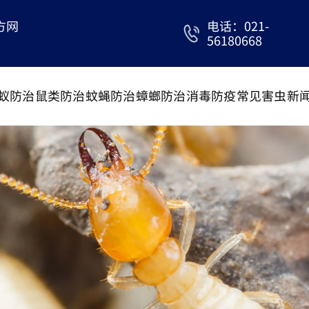
方网
电话：021-
56180668
蚁防治
鼠类防治
蚊蝇防治
蟑螂防治
消毒防疫
常见害虫
新