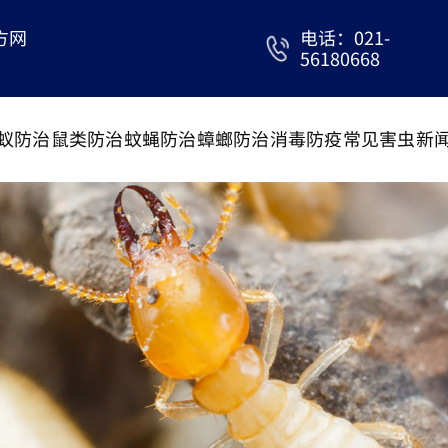
方网
电话：021-
56180668
蚁防治
鼠类防治
蚊蝇防治
蟑螂防治
消毒防疫
常见害虫
新