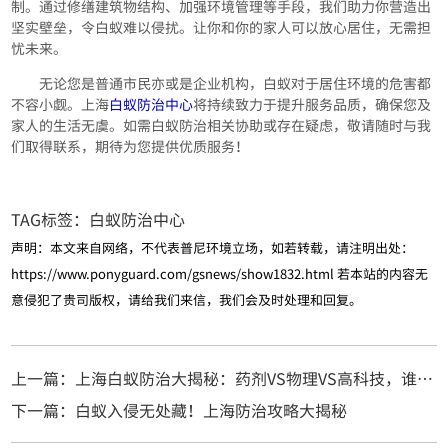
制。通过修缮建筑物结构、加强环境管理等手段，我们助力你营造出
坚实壁垒，令白蚁难以侵扰。让你和你的家人可以放心居住，无需担
忧未来。
无论您是普通市民亦或是企业机构，白蚁对于居住环境的危害都
不容小觑。上海
白蚁防治中心
将持续致力于提升服务品质，确保您及
家人的生活无虞。如需白蚁防治相关协助或存在疑虑，敬请随时与我
们取得联系，期待为您提供优质服务！
TAG标签：
白蚁防治中心
声明：本文来自网络，不代表普尼环境立场，如若转载，请注明出处：
https://www.ponyguard.com/gsnews/show1832.html
若本站的内容无
意侵犯了贵司版权，请给我们来信，我们会及时处理和回复。
上一篇：上海白蚁防治大揭秘：药剂VS物理VS高科技，谁能称霸？
下一篇：白蚁入侵无处藏！上海防治攻略大揭秘