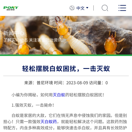
中文
新闻中心
了解实时动态 关注害虫防治资讯。
轻松摆脱白蚁困扰，一击灭蚁
来源：普尼环境 时间：2023-08-09 访问量：
0
小编为你揭秘，如何用
灭白蚁
药轻松摆脱白蚁困扰！
1.强效灭蚁，一击毙命！
白蚁是家居的大敌，它们在悄无声息中侵蚀我们的家园。但是别
担心！只需一款强效
灭白蚁药
，就能轻松解决这个问题。这款药剂独
特配方，内含多种高效成分，能够快速击杀白蚁，并且具有长效防护