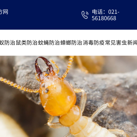
方网
电话：021-
56180668
蚁防治
鼠类防治
蚊蝇防治
蟑螂防治
消毒防疫
常见害虫
新