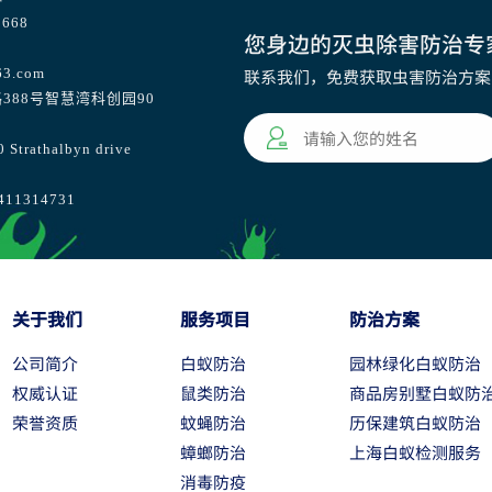
668
您身边的灭虫除害防治专
63.com
联系我们，免费获取虫害防治方案
388号智慧湾科创园90
athalbyn drive
1314731
关于我们
服务项目
防治方案
公司简介
白蚁防治
园林绿化白蚁防治
权威认证
鼠类防治
商品房别墅白蚁防
荣誉资质
蚊蝇防治
历保建筑白蚁防治
蟑螂防治
上海白蚁检测服务
消毒防疫