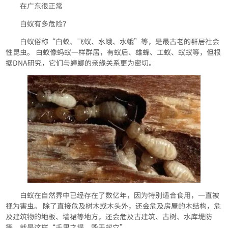
在广东很正常
白蚁有多危险？
白蚁俗称“白蚁、飞蚁、水蛾、水蛾”等，是最古老的群居社会
性昆虫。 白蚁像蚂蚁一样群居，有蚁后、雄蜂、工蚁、蚁蚁等，但根
据DNA研究，它们与蟑螂的亲缘关系更为密切。
白蚁在自然界中已经存在了数亿年，因为特别适合食用，一直被
视为害虫。 除了直接危及树木或木头外，还会危及房屋的木结构，危
及建筑物的地板、墙裙等地方，还会危及古建筑、古树、水库堤防
等。就是这样“千里之堤，毁于蚁穴”。