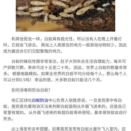
和其他昆虫一样，白蚁具有趋光性，所以当有人在晚上开着灯
时，它就会飞进去。 再加上人类居住的地方一般其他动物较少，因此
成为最适合它们交配繁殖的地方。
白蚁的蜂后性腺非常发达，肚子大到失去生活自理能力，每天可
产卵数万颗，寿命可达十五至二十年。 因此，世界上白蚁的数量非常
多。 根据电脑模拟，如果全世界的白蚁平均分给每个人，那么每个人
可以分到0.5吨！ 幸运的是，大多数白蚁只能活几个月。
如何消毒和防治白蚁？
徐汇区绿化
白蚁防治
中心负责人张胜奇说，一旦发现家中有白
蚁，居民首先要用消灭法来判断白蚁是刚从外面飞进来的，还是自己
家里有窝的。 从外面飞进来的有翅白蚁寿命很短，基本很快就会自行
死去。
@上海发布去年提醒，如果居民发现有白蚁从屋外飞入室内，应