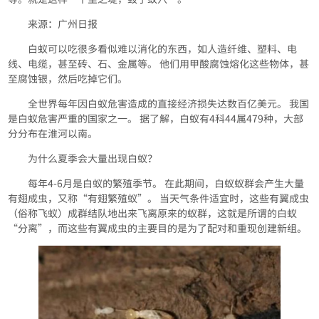
来源：广州日报
白蚁可以吃很多看似难以消化的东西，如人造纤维、塑料、电
线、电缆，甚至砖、石、金属等。 他们用甲酸腐蚀熔化这些物体，甚
至腐蚀银，然后吃掉它们。
全世界每年因白蚁危害造成的直接经济损失达数百亿美元。 我国
是白蚁危害严重的国家之一。 据了解，白蚁有4科44属479种，大部
分分布在淮河以南。
为什么夏季会大量出现白蚁？
每年4-6月是白蚁的繁殖季节。 在此期间，白蚁蚁群会产生大量
有翅成虫，又称“有翅繁殖蚁”。 当天气条件适宜时，这些有翼成虫
（俗称飞蚁）成群结队地出来飞离原来的蚁群，这就是所谓的白蚁
“分离”，而这些有翼成虫的主要目的是为了配对和重现创建新组。