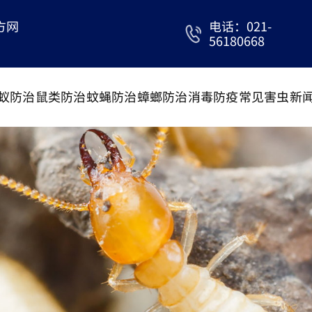
方网
电话：021-
56180668
蚁防治
鼠类防治
蚊蝇防治
蟑螂防治
消毒防疫
常见害虫
新