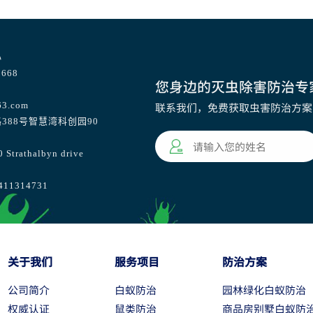
心
668
您身边的灭虫除害防治专
63.com
联系我们，免费获取虫害防治方案
388号智慧湾科创园90
athalbyn drive
1314731
关于我们
服务项目
防治方案
公司简介
白蚁防治
园林绿化白蚁防治
权威认证
鼠类防治
商品房别墅白蚁防