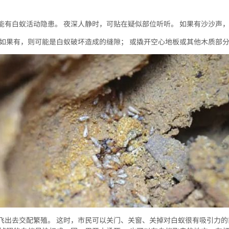
。
能有白蚁活动隐患。 夜深人静时，可贴在疑似部位听听。 如果有沙沙声
 如果有，则可能是白蚁破坏造成的缝隙； 或撬开空心地板或其他木质部
飞出去交配繁殖。 这时，市民可以关门、关窗、关掉对白蚁很有吸引力的