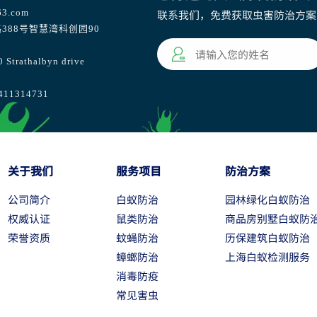
63.com
联系我们，免费获取虫害防治方案
388号智慧湾科创园90
athalbyn drive
1314731
关于我们
服务项目
防治方案
公司简介
白蚁防治
园林绿化白蚁防治
权威认证
鼠类防治
商品房别墅白蚁防
荣誉资质
蚊蝇防治
历保建筑白蚁防治
蟑螂防治
上海白蚁检测服务
消毒防疫
常见害虫