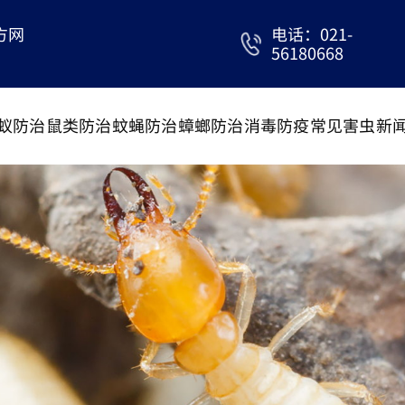
方网
电话：021-
56180668
蚁防治
鼠类防治
蚊蝇防治
蟑螂防治
消毒防疫
常见害虫
新