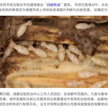
，天府市民云联合市住建局推出“
白蚁防治
”服务。 市民可登录APP，点
治机构判断是否为根据市民上传的信息或图片判断为白蚁危害。 如确定
收费问题，成都白蚁防治中心工作人员回应：在成都市范围内，凡是与属
蚁危害，城市房屋防白蚁公共服务协议房屋建设中发现的白蚁危害，由属地
蚁防治机构进行有偿灭杀。 业主可到物业服务公司查询或直接咨询属地