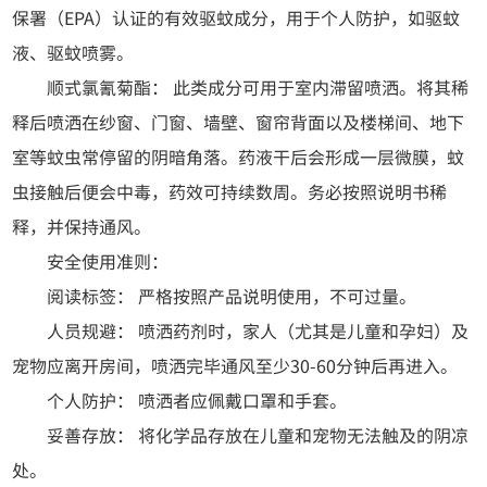
保署（EPA）认证的有效驱蚊成分，用于个人防护，如驱蚊
液、驱蚊喷雾。
顺式氯氰菊酯： 此类成分可用于室内滞留喷洒。将其稀
释后喷洒在纱窗、门窗、墙壁、窗帘背面以及楼梯间、地下
室等蚊虫常停留的阴暗角落。药液干后会形成一层微膜，蚊
虫接触后便会中毒，药效可持续数周。务必按照说明书稀
释，并保持通风。
安全使用准则：
阅读标签： 严格按照产品说明使用，不可过量。
人员规避： 喷洒药剂时，家人（尤其是儿童和孕妇）及
宠物应离开房间，喷洒完毕通风至少30-60分钟后再进入。
个人防护： 喷洒者应佩戴口罩和手套。
妥善存放： 将化学品存放在儿童和宠物无法触及的阴凉
处。