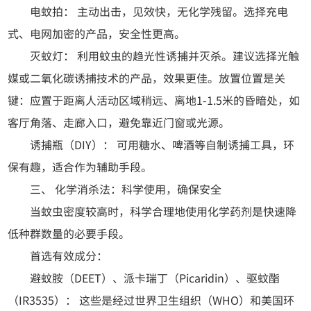
电蚊拍： 主动出击，见效快，无化学残留。选择充电
式、电网加密的产品，安全性更高。
灭蚊灯： 利用蚊虫的趋光性诱捕并灭杀。建议选择光触
媒或二氧化碳诱捕技术的产品，效果更佳。放置位置是关
键：应置于距离人活动区域稍远、离地1-1.5米的昏暗处，如
客厅角落、走廊入口，避免靠近门窗或光源。
诱捕瓶（DIY）： 可用糖水、啤酒等自制诱捕工具，环
保有趣，适合作为辅助手段。
三、 化学消杀法：科学使用，确保安全
当蚊虫密度较高时，科学合理地使用化学药剂是快速降
低种群数量的必要手段。
首选有效成分：
避蚊胺（DEET）、派卡瑞丁（Picaridin）、驱蚊酯
（IR3535）： 这些是经过世界卫生组织（WHO）和美国环