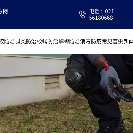
方网
电话：021-
56180668
蚁防治
鼠类防治
蚊蝇防治
蟑螂防治
消毒防疫
常见害虫
新